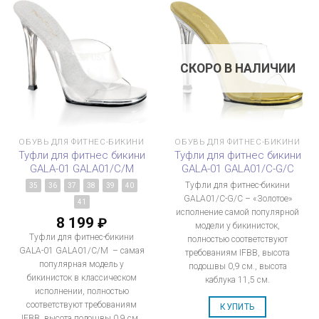
СКОРО В НАЛИЧИИ
ОБУВЬ ДЛЯ ФИТНЕС-БИКИНИ
ОБУВЬ ДЛЯ ФИТНЕС-БИКИНИ
Туфли для фитнес бикини
Туфли для фитнес бикини
GALA-01 GALA01/C/M
GALA-01 GALA01/C-G/C
Туфли для фитнес-бикини
35
36
37
38
39
40
GALA01/C-G/C – «Золотое»
41
исполнение самой популярной
8 199
₽
модели у бикинисток,
Туфли для фитнес-бикини
полностью соответствуют
GALA-01 GALA01/C/M – самая
требованиям IFBB, высота
популярная модель у
подошвы 0,9 см., высота
бикинисток в классическом
каблука 11,5 см.
исполнении, полностью
соответствуют требованиям
КУПИТЬ
IFBB, высота подошвы 0,9 см.,