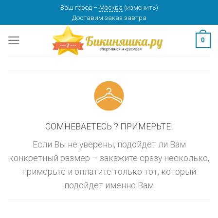
Skip
Ваш город
–
Москва
(
изменить
)
изменить
МОСКВА
Доставим заказ
завтра
to
content
0
СОМНЕВАЕТЕСЬ ? ПРИМЕРЬТЕ!
Если Вы не уверены, подойдет ли Вам
конкретный размер – закажите сразу несколько,
примерьте и оплатите только тот, который
подойдет именно Вам