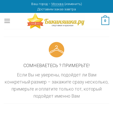
Skip
Ваш город
–
Москва
(
изменить
)
изменить
МОСКВА
Доставим заказ
завтра
to
content
0
СОМНЕВАЕТЕСЬ ? ПРИМЕРЬТЕ!
Если Вы не уверены, подойдет ли Вам
конкретный размер – закажите сразу несколько,
примерьте и оплатите только тот, который
подойдет именно Вам