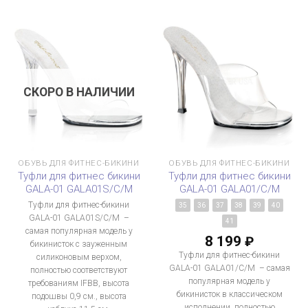
СКОРО В НАЛИЧИИ
ОБУВЬ ДЛЯ ФИТНЕС-БИКИНИ
ОБУВЬ ДЛЯ ФИТНЕС-БИКИНИ
Туфли для фитнес бикини
Туфли для фитнес бикини
GALA-01 GALA01S/C/M
GALA-01 GALA01/C/M
Туфли для фитнес-бикини
35
36
37
38
39
40
GALA-01 GALA01S/C/M –
41
самая популярная модель у
8 199
₽
бикинисток с зауженным
Туфли для фитнес-бикини
силиконовым верхом,
GALA-01 GALA01/C/M – самая
полностью соответствуют
популярная модель у
требованиям IFBB, высота
бикинисток в классическом
подошвы 0,9 см., высота
исполнении, полностью