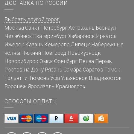
ДОСТАВКА ПО РОССИИ
Выбрать другой город
Москва
Санкт-Петербург
Астрахань
Барнаул
Челябинск
Екатеринбург
Хабаровск
Иркутск
Ижевск
Казань
Кемерово
Липецк
Набережные
челны
Нижний Новгород
Новокузнецк
Новосибирск
Омск
Оренбург
Пенза
Пермь
Ростов-на-Дону
Рязань
Самара
Саратов
Томск
Тольятти
Тюмень
Уфа
Ульяновск
Владивосток
Воронеж
Ярославль
Красноярск
СПОСОБЫ ОПЛАТЫ