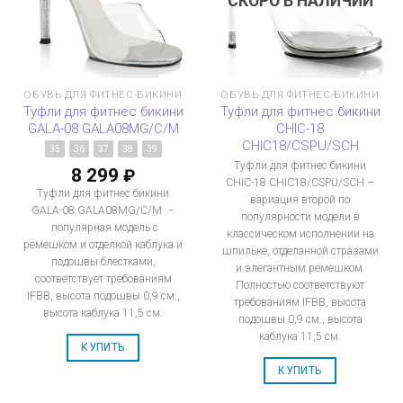
СКОРО В НАЛИЧИИ
ОБУВЬ ДЛЯ ФИТНЕС-БИКИНИ
ОБУВЬ ДЛЯ ФИТНЕС-БИКИНИ
Туфли для фитнес бикини
Туфли для фитнес бикини
GALA-08 GALA08MG/C/M
CHIC-18
CHIC18/CSPU/SCH
35
36
37
38
39
Туфли для фитнес бикини
8 299
₽
CHIC-18 CHIC18/CSPU/SCH –
Туфли для фитнес бикини
вариация второй по
GALA-08 GALA08MG/C/M –
популярности модели в
популярная модель с
классическом исполнении на
ремешком и отделкой каблука и
шпильке, отделанной стразами
подошвы блестками,
и элегантным ремешком.
соответствует требованиям
Полностью соответствуют
IFBB, высота подошвы 0,9 см.,
требованиям IFBB, высота
высота каблука 11,5 см.
подошвы 0,9 см., высота
каблука 11,5 см.
КУПИТЬ
КУПИТЬ