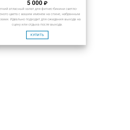
5 000
₽
егкий атласный халат для фитнес-бикини светло-
еного цвета с вашим именем на спине, набранным
азами. Идеально подходит для ожидания выхода на
сцену или отдыха после выхода.
КУПИТЬ