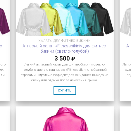
ХАЛАТЫ ДЛЯ ФИТНЕС-БИКИНИ
с-
Атласный халат «Fitnessbikini» для фитнес-
Ат
бикини (светло-голубой)
3 500
₽
вого
Легкий атласный халат для фитнес-бикини светло-
Легк
ми.
голубого цвета с надписью «Fitnessbikini», набранной
надп
или
стразами. Идеально подходит для ожидания выхода на
по
сцену или отдыха после нанесения грима.
КУПИТЬ