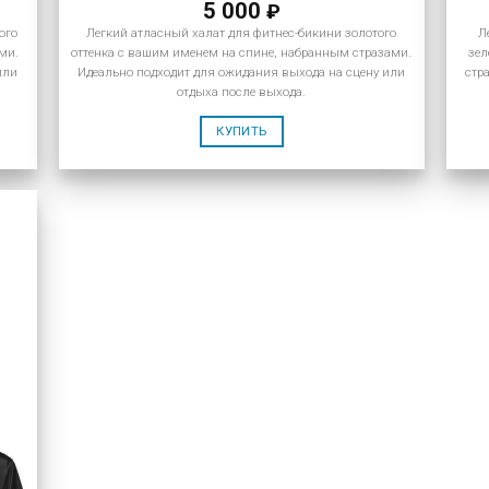
5 000
₽
ого
Легкий атласный халат для фитнес-бикини золотого
Л
ми.
оттенка с вашим именем на спине, набранным стразами.
зел
или
Идеально подходит для ожидания выхода на сцену или
стр
отдыха после выхода.
КУПИТЬ