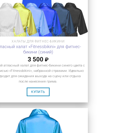
ХАЛАТЫ ДЛЯ ФИТНЕС-БИКИНИ
ласный халат «Fitnessbikini» для фитнес-
бикини (синий)
3 500
₽
ий атласный халат для фитнес-бикини синего цвета с
исью «Fitnessbikini», набранной стразами. Идеально
дходит для ожидания выхода на сцену или отдыха
после нанесения грима.
КУПИТЬ