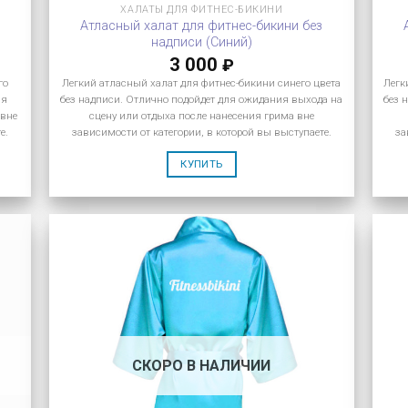
ХАЛАТЫ ДЛЯ ФИТНЕС-БИКИНИ
Атласный халат для фитнес-бикини без
надписи (Синий)
3 000
₽
го
Легкий атласный халат для фитнес-бикини синего цвета
Легк
ия
без надписи. Отлично подойдет для ожидания выхода на
без 
 вне
сцену или отдыха после нанесения грима вне
е.
зависимости от категории, в которой вы выступаете.
за
КУПИТЬ
СКОРО В НАЛИЧИИ