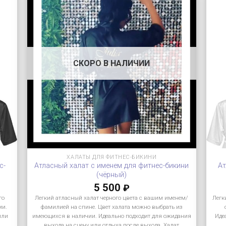
СКОРО В НАЛИЧИИ
ХАЛАТЫ ДЛЯ ФИТНЕС-БИКИНИ
с-
Атласный халат с именем для фитнес-бикини
Ат
(чёрный)
5 500
₽
го
Легкий атласный халат черного цвета с вашим именем/
Легк
ми.
фамилией на спине. Цвет халата можно выбрать из
или
имеющихся в наличии. Идеально подходит для ожидания
Иде
выхода на сцену или отдыха после выхода. Халат