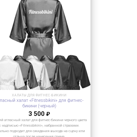
ХАЛАТЫ ДЛЯ ФИТНЕС-БИКИНИ
ласный халат «Fitnessbikini» для фитнес-
бикини (черный)
3 500
₽
ий атласный халат для фитнес-бикини черного цвета
с надписью «Fitnessbikini», набранной стразами.
ально подходит для ожидания выхода на сцену или
отдыха после нанесения грима.