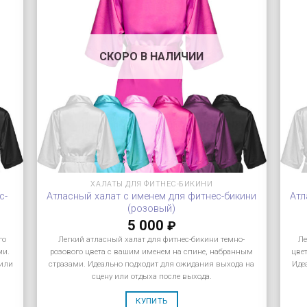
СКОРО В НАЛИЧИИ
ХАЛАТЫ ДЛЯ ФИТНЕС-БИКИНИ
с-
Атласный халат с именем для фитнес-бикини
Атл
(розовый)
5 000
₽
го
Легкий атласный халат для фитнес-бикини темно-
Ле
ми.
розового цвета с вашим именем на спине, набранным
цве
 или
стразами. Идеально подходит для ожидания выхода на
Иде
сцену или отдыха после выхода.
КУПИТЬ