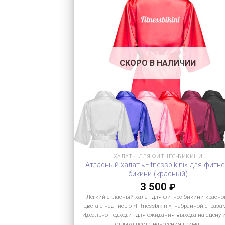
СКОРО В НАЛИЧИИ
ХАЛАТЫ ДЛЯ ФИТНЕС-БИКИНИ
Атласный халат «Fitnessbikini» для фитне
бикини (красный)
3 500
₽
Легкий атласный халат для фитнес-бикини красно
цвета с надписью «Fitnessbikini», набранной страза
Идеально подходит для ожидания выхода на сцену 
отдыха после нанесения грима.