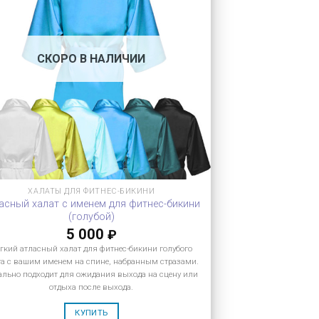
СКОРО В НАЛИЧИИ
ХАЛАТЫ ДЛЯ ФИТНЕС-БИКИНИ
асный халат с именем для фитнес-бикини
(голубой)
5 000
₽
гкий атласный халат для фитнес-бикини голубого
та с вашим именем на спине, набранным стразами.
ально подходит для ожидания выхода на сцену или
отдыха после выхода.
КУПИТЬ