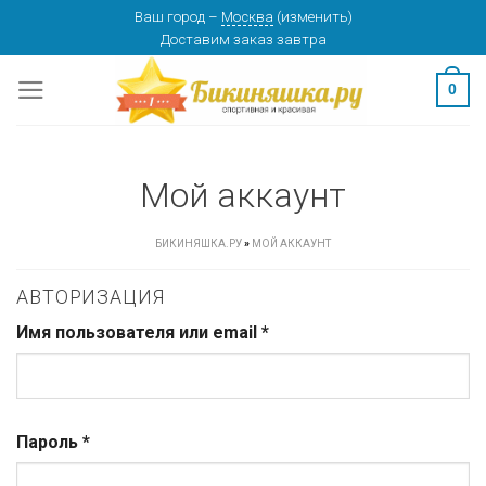
Skip
Ваш город
–
Москва
(
изменить
)
Доставим заказ
завтра
to
content
0
Мой аккаунт
БИКИНЯШКА.РУ
»
МОЙ АККАУНТ
АВТОРИЗАЦИЯ
Имя пользователя или email
*
Пароль
*