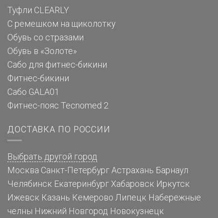
Туфли CLEARLY
С ремешком на щиколотку
Обувь со стразами
Обувь в «Золоте»
Сабо для фитнес-бикини
Фитнес-бикини
Сабо GALA01
Фитнес-пояс Tecnomed 2
ДОСТАВКА ПО РОССИИ
Выбрать другой город
Москва
Санкт-Петербург
Астрахань
Барнаул
Челябинск
Екатеринбург
Хабаровск
Иркутск
Ижевск
Казань
Кемерово
Липецк
Набережные
челны
Нижний Новгород
Новокузнецк