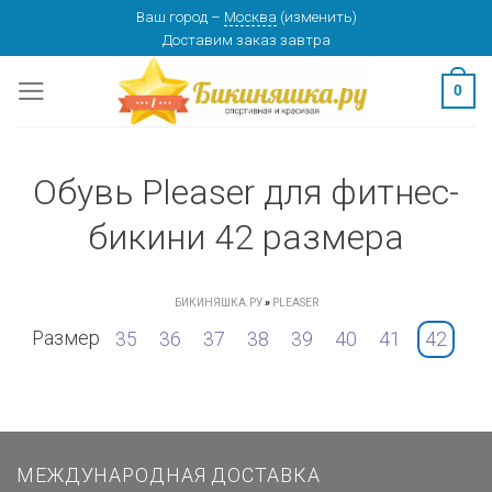
Skip
Ваш город
–
Москва
(
изменить
)
Доставим заказ
завтра
to
content
0
Обувь Pleaser для фитнес-
бикини 42 размера
БИКИНЯШКА.РУ
»
PLEASER
Размер
35
36
37
38
39
40
41
42
МЕЖДУНАРОДНАЯ ДОСТАВКА