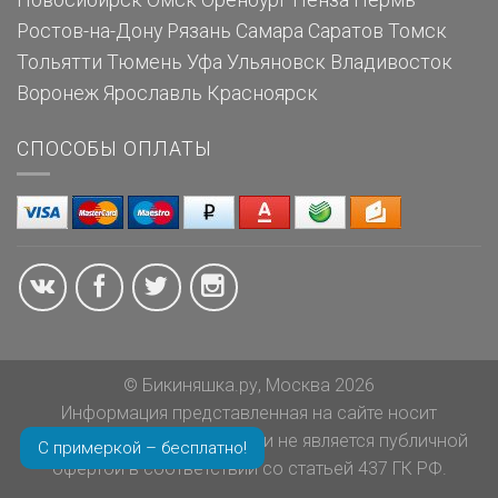
Новосибирск
Омск
Оренбург
Пенза
Пермь
Ростов-на-Дону
Рязань
Самара
Саратов
Томск
Тольятти
Тюмень
Уфа
Ульяновск
Владивосток
Воронеж
Ярославль
Красноярск
СПОСОБЫ ОПЛАТЫ
© Бикиняшка.ру, Москва 2026
Информация представленная на сайте носит
ознакомительный характер и не является публичной
С примеркой – бесплатно!
офертой в соответствии со статьей 437 ГК РФ.