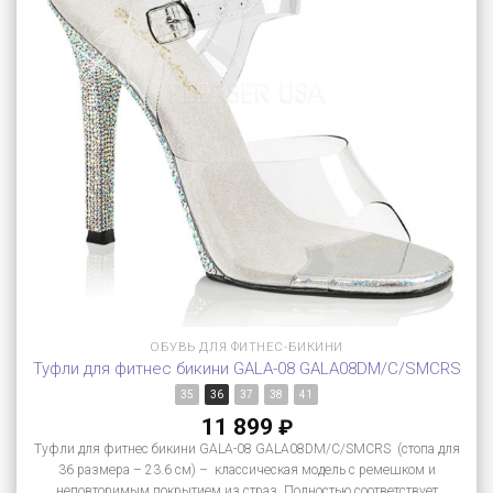
ОБУВЬ ДЛЯ ФИТНЕС-БИКИНИ
Туфли для фитнес бикини GALA-08 GALA08DM/C/SMCRS
35
36
37
38
41
11 899
₽
Туфли для фитнес бикини GALA-08 GALA08DM/C/SMCRS (стопа для
36 размера – 23.6 см) – классическая модель с ремешком и
неповторимым покрытием из страз. Полностью соответствует