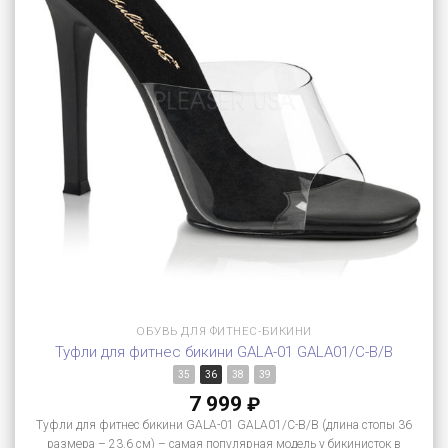
ОБУВЬ ДЛЯ ФИТНЕС-БИКИНИ
Туфли для фитнес бикини GALA-01 GALA01/C-B/B
35
36
38
39
7 999
₽
Туфли для фитнес бикини GALA-01 GALA01/C-B/B (длина стопы 36
размера – 23.6 см) – самая популярная модель у бикинисток в