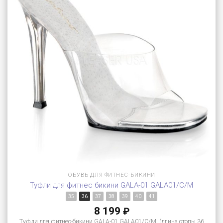
ОБУВЬ ДЛЯ ФИТНЕС-БИКИНИ
Туфли для фитнес бикини GALA-01 GALA01/C/M
35
36
37
38
39
40
41
8 199
₽
Туфли для фитнес-бикини GALA-01 GALA01/C/M (длина стопы 36