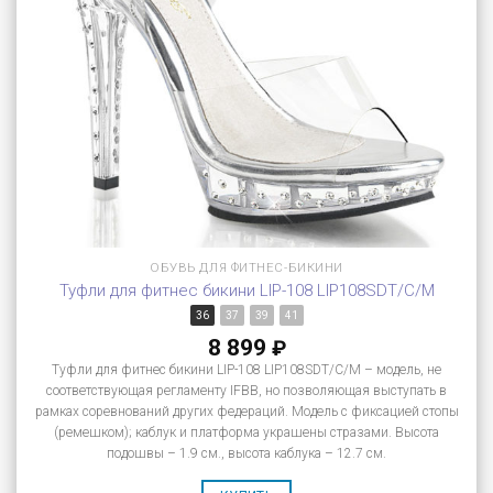
ОБУВЬ ДЛЯ ФИТНЕС-БИКИНИ
Туфли для фитнес бикини LIP-108 LIP108SDT/C/M
36
37
39
41
8 899
₽
Туфли для фитнес бикини LIP-108 LIP108SDT/C/M – модель, не
соответствующая регламенту IFBB, но позволяющая выступать в
рамках соревнований других федераций. Модель с фиксацией стопы
(ремешком); каблук и платформа украшены стразами. Высота
подошвы – 1.9 см., высота каблука – 12.7 см.