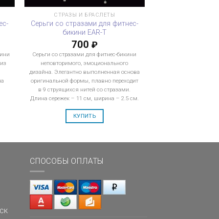
СТРАЗЫ И БРАСЛЕТЫ
ес-
Серьги со стразами для фитнес-
бикини EAR-T
700
₽
кини
Серьги со стразами для фитнес-бикини
 из
неповторимого, эмоционального
дизайна. Элегантно выполненная основа
на
оригинальной формы, плавно переходит
.
в 9 струящихся нитей со стразами.
Длина сережек – 11 см, ширина – 2.5 см.
КУПИТЬ
СПОСОБЫ ОПЛАТЫ
ск