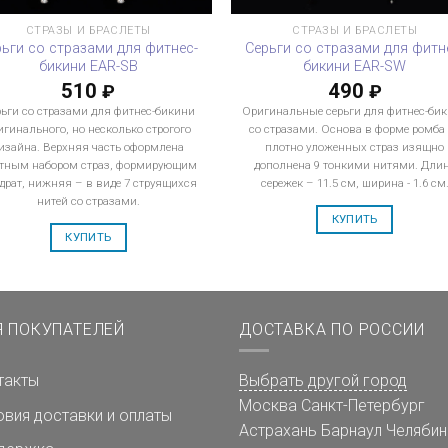
СТРАЗЫ И БРАСЛЕТЫ
СТРАЗЫ И БРАСЛЕТЫ
рьги со стразами для фитнес-
Серьги со стразами для фитн
бикини EAR-SB
бикини EAR-SW
510
490
₽
₽
ьги со стразами для фитнес-бикини
Оригинальные серьги для фитнес-би
игинального, но несколько строгого
со стразами. Основа в форме ромба
изайна. Верхняя часть оформлена
плотно уложенных страз изящно
тным набором страз, формирующим
дополнена 9 тонкими нитями. Дли
драт, нижняя – в виде 7 струящихся
сережек – 11.5 см, ширина - 1.6 см
нитей со стразами.
КУПИТЬ
КУПИТЬ
Я ПОКУПАТЕЛЕЙ
ДОСТАВКА ПО РОССИИ
такты
Выбрать другой город
Москва
Санкт-Петербург
овия доставки и оплаты
Астрахань
Барнаул
Челябин