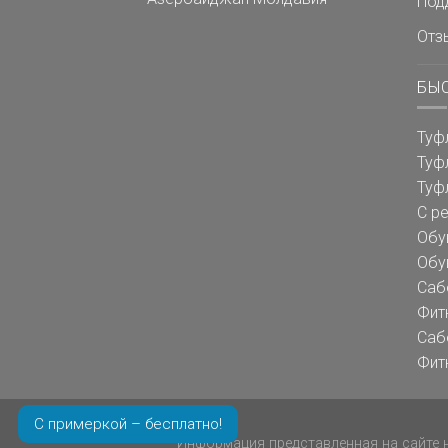
Под
Отз
БЫ
Туф
Туф
Туф
С р
Обу
Обу
Саб
Фит
Саб
Фит
С примеркой – бесплатно!
Информация представленная на сайте н