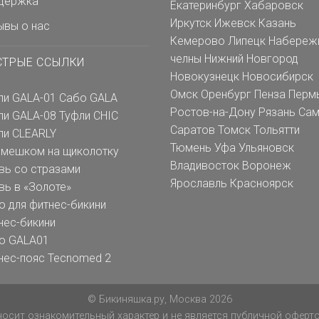
держка
Екатеринбург
Хабаровск
Иркутск
Ижевск
Казань
ывы о нас
Кемерово
Липецк
Набереж
челны
Нижний Новгород
СТРЫЕ ССЫЛКИ
Новокузнецк
Новосибирск
Омск
Оренбург
Пенза
Перм
ли GALA-01
Сабо GALA
Ростов-на-Дону
Рязань
Сам
ли GALA-08
Туфли CHIC
Саратов
Томск
Тольятти
ли CLEARLY
Тюмень
Уфа
Ульяновск
емешком на щиколотку
Владивосток
Воронеж
вь со стразами
Ярославль
Красноярск
вь в «Золоте»
о для фитнес-бикини
нес-бикини
о GALA01
нес-пояс Tecnomed 2
© Бикиняшка.ру, Москва 2026
осит ознакомительный характер и не является публичной офертой