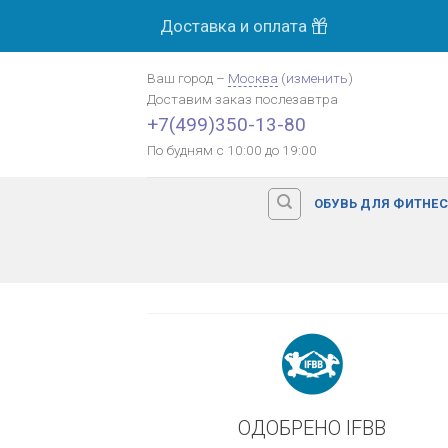
Skip
Доставка и оплата
МОСК
to
content
Ваш город
–
Москва
(
изменить
)
Доставим заказ
послезавтра
Оплата картой банка
+7(499)350-13-80
По будням с 10:00 до 19:00
ОБУВЬ ДЛЯ ФИТНЕ
ОДОБРЕНО IFBB