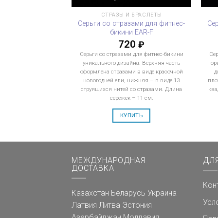
СТРАЗЫ И БРАСЛЕТЫ
Серьги со стразами для фитнес-
Се
бикини EAR-F
720
₽
Серьги со стразами для фитнес-бикини
Сер
уникального дизайна. Верхняя часть
ор
оформлена стразами в виде красочной
д
новогодней ели, нижняя – в виде 13
пло
струящихся нитей со стразами. Длина
ква
сережек – 11 см.
КУПИТЬ
МЕЖДУНАРОДНАЯ
ДЛ
ДОСТАВКА
Кон
Казахстан
Беларусь
Украина
Усл
Латвия
Литва
Эстония
Азербайджан
Молдавия