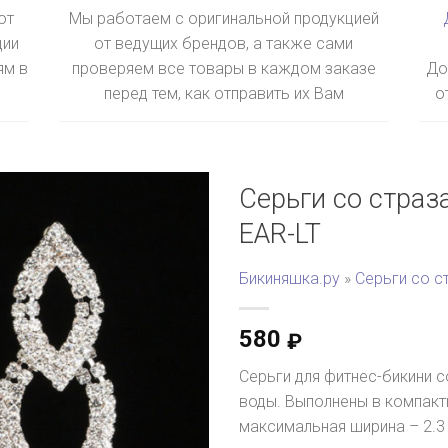
ют
Мы работаем с оригинальной продукцией
ции
от ведущих брендов, а также сами
ям в
проверяем все товары в каждом заказе
До
перед тем, как отправить их Вам
о
Серьги со страз
EAR-LT
Бикиняшка.ру
»
Серьги со с
580
₽
Серьги для фитнес-бикини 
воды. Выполнены в компактн
максимальная ширина – 2.3