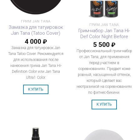
ГРИМ JAN TANA
ГРИМ JAN TANA
Замазка для татуировок
Грим-набор Jan Tana Hi-
Jan Tana (Tatoo Cover)
Def Color Night Before
4 000
₽
5 500
₽
Замазка для татуировок Jan
Профессиональный грим-набор
Tana Tatoo Cover. Рекомендуется
от Jan Tana, для применения
для использования после
перед участием в
нанесения грима Jan Tana Hi-
соревнованиях. Предает коже
Definition Color или Jan Tana
ровный, насыщенный оттенок,
Ultra1 Color.
который сделает вас
неотразимой на соревнованиях
КУПИТЬ
по фитнес-бикини.
КУПИТЬ