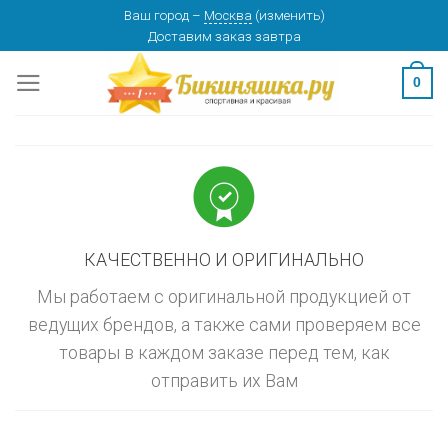
Skip
Ваш город
–
Москва
(
изменить
)
изменить
МОСКВА
Доставим заказ
завтра
to
content
0
КАЧЕСТВЕННО И ОРИГИНАЛЬНО
Мы работаем с оригинальной продукцией от
ведущих брендов, а также сами проверяем все
товары в каждом заказе перед тем, как
отправить их Вам