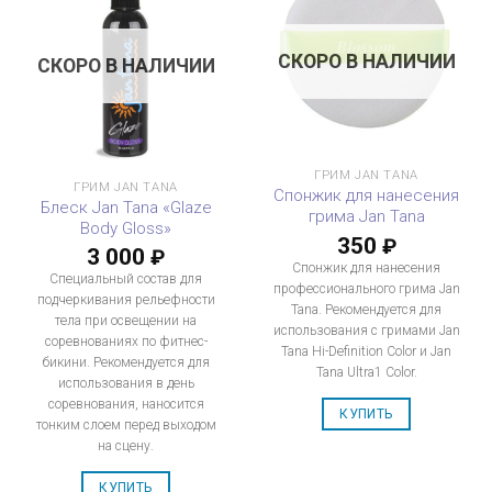
СКОРО В НАЛИЧИИ
СКОРО В НАЛИЧИИ
ГРИМ JAN TANA
ГРИМ JAN TANA
Спонжик для нанесения
Блеск Jan Tana «Glaze
грима Jan Tana
Body Gloss»
350
₽
3 000
₽
Спонжик для нанесения
Специальный состав для
профессионального грима Jan
подчеркивания рельефности
Tana. Рекомендуется для
тела при освещении на
использования с гримами Jan
соревнованиях по фитнес-
Tana Hi-Definition Color и Jan
бикини. Рекомендуется для
Tana Ultra1 Color.
использования в день
соревнования, наносится
КУПИТЬ
тонким слоем перед выходом
на сцену.
КУПИТЬ