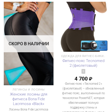
СКОРО В НАЛИЧИИ
ОДЕЖДА ДЛЯ ФИТНЕС-БИКИНИ
Фитнес-пояс Tecnomed
2 (фиолетовый)
S
4 700
₽
Фитнес-пояс «Tecnomed 2»
(фиолетовый) – обновленный
ЛЕГИНСЫ И ЛОСИНЫ
фитнес-пояс, выполненный по
Женские лосины для
технологии PowerNET, которая
фитнеса Bona Fide
обеспечивает полную
Lacrimosa «Black»
поддержку спины и
Лосины Bona Fide Lacrimosa