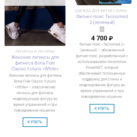
ОДЕЖДА ДЛЯ ФИТНЕС-БИКИНИ
Фитнес-пояс Tecnomed
2 (зеленый)
S
4 700
₽
Фитнес-пояс «Tecnomed 2»
(зеленый) – обновленный
ЛЕГИНСЫ И ЛОСИНЫ
фитнес-пояс, разработанный с
Женские легинсы для
использованием технологии
фитнеса Bona Fide
PowerNET, который
Classic Futuris «White»
обеспечивает полноценную
Женские легинсы для фитнеса
поддержку для спины и
Bona Fide Classic Futuris
моделирование фигуры во
«White» – классические
время упражнений и при
легинсы для фитнеса,
повседневном ношении.
моделирующие фигуру во
время упражнений и при
КУПИТЬ
повседневном ношении.
КУПИТЬ