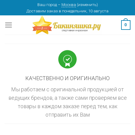
Skip
Ваш город
–
Москва
(
изменить
)
изменить
МОСКВА
Доставим заказ
в понедельник, 10 августа
to
content
0
КАЧЕСТВЕННО И ОРИГИНАЛЬНО
Мы работаем с оригинальной продукцией от
ведущих брендов, а также сами проверяем все
товары в каждом заказе перед тем, как
отправить их Вам