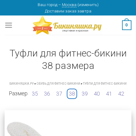
Skip
Ваш город
–
Москва
(
изменить
)
Доставим заказ
завтра
to
content
0
Туфли для фитнес-бикини
38 размера
БИКИНЯШКА.РУ
»
ОБУВЬ ДЛЯ ФИТНЕС-БИКИНИ
»
ТУФЛИ ДЛЯ ФИТНЕС-БИКИНИ
Размер
35
36
37
38
39
40
41
42