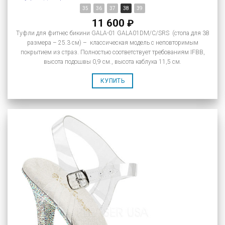
35
36
37
38
39
11 600
₽
Туфли для фитнес бикини GALA-01 GALA01DM/C/SRS (стопа для 38
размера – 25.3 см) – классическая модель с неповторимым
покрытием из страз. Полностью соответствует требованиям IFBB,
высота подошвы 0,9 см., высота каблука 11,5 см.
КУПИТЬ