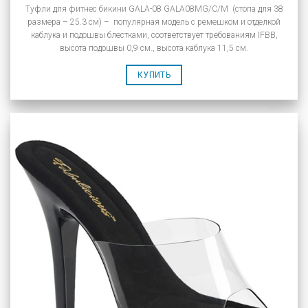
Туфли для фитнес бикини GALA-08 GALA08MG/C/M (стопа для 38
размера – 25.3 см) – популярная модель с ремешком и отделкой
каблука и подошвы блестками, соответствует требованиям IFBB,
высота подошвы 0,9 см., высота каблука 11,5 см.
КУПИТЬ