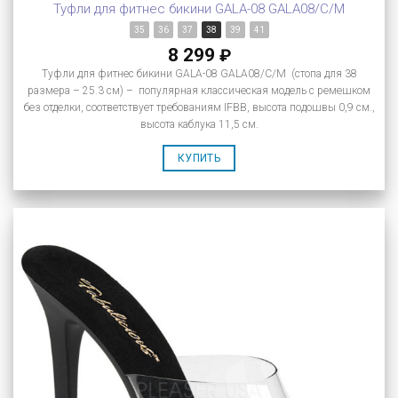
Туфли для фитнес бикини GALA-08 GALA08/C/M
35
36
37
38
39
41
8 299
₽
Туфли для фитнес бикини GALA-08 GALA08/C/M (стопа для 38
размера – 25.3 см) – популярная классическая модель с ремешком
без отделки, соответствует требованиям IFBB, высота подошвы 0,9 см.,
высота каблука 11,5 см.
КУПИТЬ