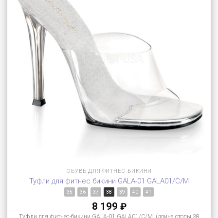
ОБУВЬ ДЛЯ ФИТНЕС-БИКИНИ
Туфли для фитнес бикини GALA-01 GALA01/C/M
35
36
37
38
39
40
41
8 199
₽
Туфли для фитнес-бикини GALA-01 GALA01/C/M (длина стопы 38