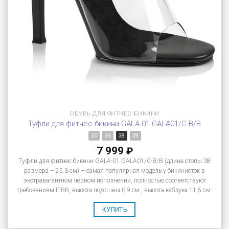
ОБУВЬ ДЛЯ ФИТНЕС-БИКИНИ
Туфли для фитнес бикини GALA-01 GALA01/C-B/B
35
36
38
39
7 999
₽
Туфли для фитнес бикини GALA-01 GALA01/C-B/B (длина стопы 38
размера – 25.3 см) – самая популярная модель у бикинисток в
экстравагантном черном исполнении, полностью соответствуют
требованиям IFBB, высота подошвы 0,9 см., высота каблука 11,5 см.
КУПИТЬ