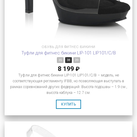
ОБУВЬ ДЛЯ ФИТНЕС-БИКИНИ
Туфли для фитнес бикини LIP-101 LIP101/C/B
35
38
39
8 199
₽
Туфли для фитнес бикини LIP-101 LIP101/C/B – модель, не
соответствующая регламенту IFBB, но позволяющая выступать в
рамках соревнований других федераций. Высота подошвы – 1.9 см.,
высота каблука – 12.7 см.
КУПИТЬ