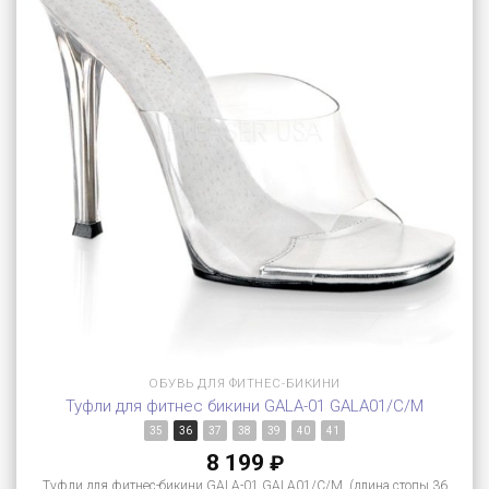
ОБУВЬ ДЛЯ ФИТНЕС-БИКИНИ
Туфли для фитнес бикини GALA-01 GALA01/C/M
35
36
37
38
39
40
41
8 199
₽
Туфли для фитнес-бикини GALA-01 GALA01/C/M (длина стопы 36