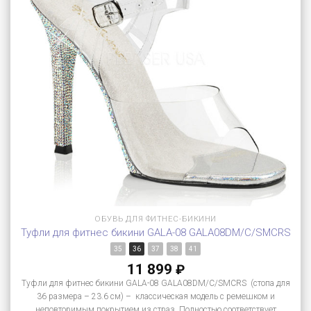
ОБУВЬ ДЛЯ ФИТНЕС-БИКИНИ
Туфли для фитнес бикини GALA-08 GALA08DM/C/SMCRS
35
36
37
38
41
11 899
₽
Туфли для фитнес бикини GALA-08 GALA08DM/C/SMCRS (стопа для
36 размера – 23.6 см) – классическая модель с ремешком и
неповторимым покрытием из страз. Полностью соответствует