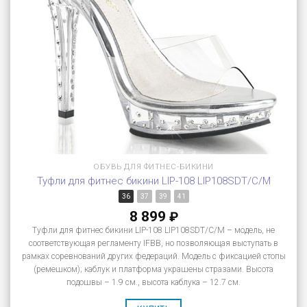
ОБУВЬ ДЛЯ ФИТНЕС-БИКИНИ
Туфли для фитнес бикини LIP-108 LIP108SDT/C/M
36
37
39
41
8 899
₽
Туфли для фитнес бикини LIP-108 LIP108SDT/C/M – модель, не
соответствующая регламенту IFBB, но позволяющая выступать в
рамках соревнований других федераций. Модель с фиксацией стопы
(ремешком); каблук и платформа украшены стразами. Высота
подошвы – 1.9 см., высота каблука – 12.7 см.