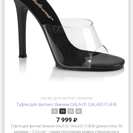
ОБУВЬ ДЛЯ ФИТНЕС-БИКИНИ
Туфли для фитнес бикини GALA-01 GALA01/C-B/B
35
36
38
39
7 999
₽
Туфли для фитнес бикини GALA-01 GALA01/C-B/B (длина стопы 36
размера – 23.6 см) – самая популярная модель у бикинисток в