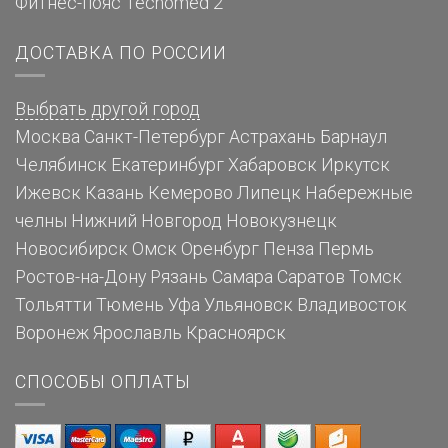
Фитнес-пояс Tecnomed 2
ДОСТАВКА ПО РОССИИ
Выбрать другой город
Москва
Санкт-Петербург
Астрахань
Барнаул
Челябинск
Екатеринбург
Хабаровск
Иркутск
Ижевск
Казань
Кемерово
Липецк
Набережные
челны
Нижний Новгород
Новокузнецк
Новосибирск
Омск
Оренбург
Пенза
Пермь
Ростов-на-Дону
Рязань
Самара
Саратов
Томск
Тольятти
Тюмень
Уфа
Ульяновск
Владивосток
Воронеж
Ярославль
Красноярск
СПОСОБЫ ОПЛАТЫ