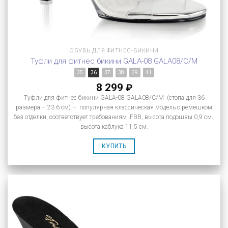
ОБУВЬ ДЛЯ ФИТНЕС-БИКИНИ
Туфли для фитнес бикини GALA-08 GALA08/C/M
35
36
37
38
39
41
8 299
₽
Туфли для фитнес бикини GALA-08 GALA08/C/M (стопа для 36
размера – 23.6 см) – популярная классическая модель с ремешком
без отделки, соответствует требованиям IFBB, высота подошвы 0,9 см.,
высота каблука 11,5 см.
КУПИТЬ