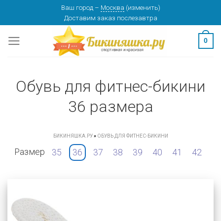
Skip
Ваш город
–
Москва
(
изменить
)
Доставим заказ
послезавтра
to
content
0
Обувь для фитнес-бикини
36 размера
БИКИНЯШКА.РУ
»
ОБУВЬ ДЛЯ ФИТНЕС-БИКИНИ
Размер
35
36
37
38
39
40
41
42