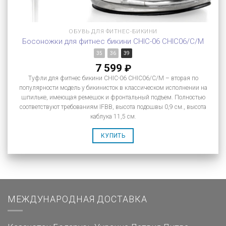
ОБУВЬ ДЛЯ ФИТНЕС-БИКИНИ
Босоножки для фитнес бикини CHIC-06 CHIC06/C/M
35
36
39
7 599
₽
Туфли для фитнес бикини CHIC-06 CHIC06/C/M – вторая по
популярности модель у бикинисток в классическом исполнении на
шпильке, имеющая ремешок и фронтальный подъем. Полностью
соответствуют требованиям IFBB, высота подошвы 0,9 см., высота
каблука 11,5 см.
КУПИТЬ
МЕЖДУНАРОДНАЯ ДОСТАВКА