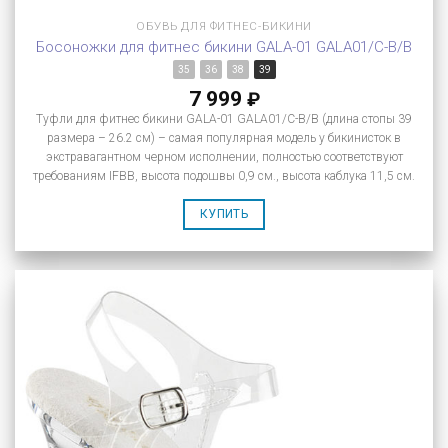
ОБУВЬ ДЛЯ ФИТНЕС-БИКИНИ
Босоножки для фитнес бикини GALA-01 GALA01/C-B/B
35
36
38
39
7 999
₽
Туфли для фитнес бикини GALA-01 GALA01/C-B/B (длина стопы 39
размера – 26.2 см) – самая популярная модель у бикинисток в
экстравагантном черном исполнении, полностью соответствуют
требованиям IFBB, высота подошвы 0,9 см., высота каблука 11,5 см.
КУПИТЬ