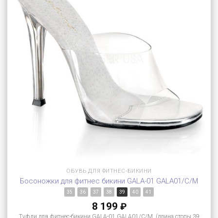
ОБУВЬ ДЛЯ ФИТНЕС-БИКИНИ
Босоножки для фитнес бикини GALA-01 GALA01/C/M
35
36
37
38
39
40
41
8 199
₽
Туфли для фитнес-бикини GALA-01 GALA01/C/M (длина стопы 39