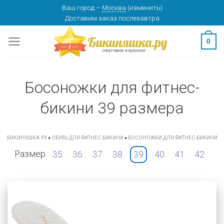
Skip
Ваш город
–
Москва
(
изменить
)
Доставим заказ
послезавтра
to
content
0
Босоножки для фитнес-
бикини 39 размера
БИКИНЯШКА.РУ
»
ОБУВЬ ДЛЯ ФИТНЕС-БИКИНИ
»
БОСОНОЖКИ ДЛЯ ФИТНЕС-БИКИНИ
Размер
35
36
37
38
39
40
41
42