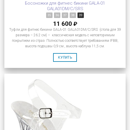
Босоножки для фитнес бикини GALA-01
GALA01DM/C/SRS
35
36
37
38
39
11 600
₽
Туфли для фитнес бикини GALA-01 GALA01DM/C/SRS (стопа для 39
размера – 26.2 см) – классическая модель с неповторимым
покрытием из страз. Полностью соответствует требованиям IFBB,
высота подошвы 0,9 см., высота каблука 11,5 см.
КУПИТЬ